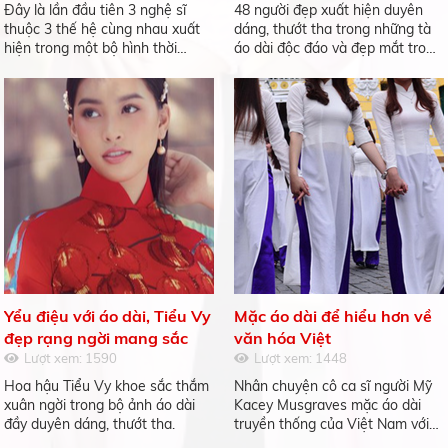
Việt
Đây là lần đầu tiên 3 nghệ sĩ
48 người đẹp xuất hiện duyên
thuộc 3 thế hệ cùng nhau xuất
dáng, thướt tha trong những tà
hiện trong một bộ hình thời
áo dài độc đáo và đẹp mắt trong
trang.
đêm "Duyên dáng áo dài - Lụa
gió" diễn ra tại phố cổ Hội An tối
28/7.
Yểu điệu với áo dài, Tiểu Vy
Mặc áo dài để hiểu hơn về
đẹp rạng ngời mang sắc
văn hóa Việt
xuân ngập tràn không gian
Lượt xem: 1590
Lượt xem: 1448
Hoa hậu Tiểu Vy khoe sắc thắm
Nhân chuyện cô ca sĩ người Mỹ
xuân ngời trong bộ ảnh áo dài
Kacey Musgraves mặc áo dài
đầy duyên dáng, thướt tha.
truyền thống của Việt Nam với
quần lót gây ra nhiều tranh cãi,