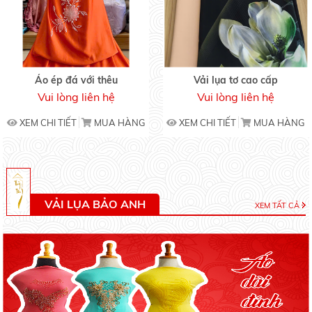
Áo ép đá với thêu
Vải lụa tơ cao cấp
Vui lòng liên hệ
Vui lòng liên hệ
XEM CHI TIẾT
MUA HÀNG
XEM CHI TIẾT
MUA HÀNG
VẢI LỤA BẢO ANH
XEM TẤT CẢ