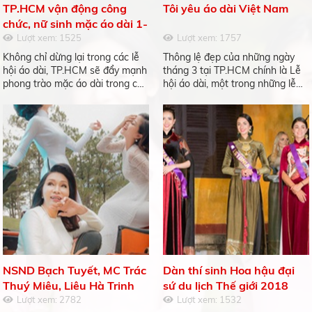
TP.HCM vận động công
Tôi yêu áo dài Việt Nam
chức, nữ sinh mặc áo dài 1-
2 ngày/tuần
Lượt xem: 1525
Lượt xem: 1757
Không chỉ dừng lại trong các lễ
Thông lệ đẹp của những ngày
hội áo dài, TP.HCM sẽ đẩy mạnh
tháng 3 tại TP.HCM chính là Lễ
phong trào mặc áo dài trong các
hội áo dài, một trong những lễ
hoạt động đời thường cũng như
hội văn hóa thu hút du lịch và
trong công việc của người dân
quảng bá rất tốt cho hình ảnh
TP
của TP.HCM trong 5 năm trở lại
đây.
NSND Bạch Tuyết, MC Trác
Dàn thí sinh Hoa hậu đại
Thuý Miêu, Liêu Hà Trinh
sứ du lịch Thế giới 2018
làm “nàng thơ” áo dài
Lượt xem: 2782
duyên dáng trong tà áo dài
Lượt xem: 1532