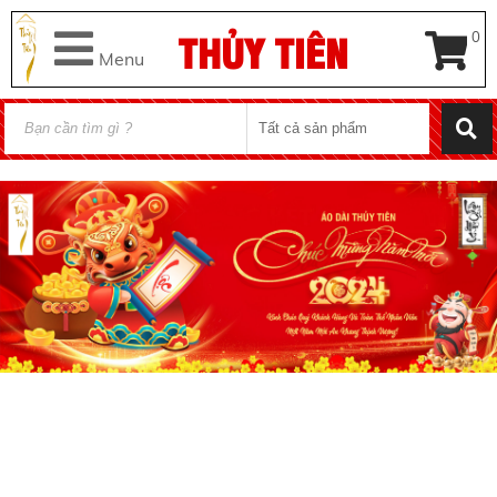
THỦY TIÊN
0
Menu