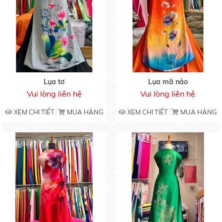
Lụa tơ
Lụa mã nảo
Vui lòng liên hệ
Vui lòng liên hệ
XEM CHI TIẾT
MUA HÀNG
XEM CHI TIẾT
MUA HÀNG