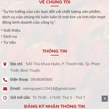
VỀ CHÚNG TÔI
xuân tươi đẹp.
“Sự tin tưởng của các bạn đối với chất lượng sản phẩm,
dịch vụ của chúng tôi luôn luôn là trái tim và linh hồn hoạt
động kinh doanh của công ty”.
Giới thiệu
Dịch vụ
Tư Vấn
THÔNG TIN
Địa chỉ:
545 Thủ Khoa Huân, P. Thanh Hải, Tp. Phan
Thiết, Bình Thuận
Điện thoại:
0938085885
Email:
vannguyen110416@gmail.com
Giờ mở cửa:
Từ 7h30 - 17h00. Thứ 2 - Thứ 7
X
ĐĂNG KÝ NHẬN THÔNG TIN