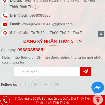
Địa chỉ:
545 Thủ Khoa Huân, P. Thanh Hải, Tp. Phan
Thiết, Bình Thuận
Điện thoại:
0938085885
Email:
vannguyen110416@gmail.com
Giờ mở cửa:
Từ 7h30 - 17h00. Thứ 2 - Thứ 7
X
ĐĂNG KÝ NHẬN THÔNG TIN
0938085885
Gọi ngay:
Hoặc nhập thông tin để nhận được những thông tin mới nhất
của chúng tôi
Follow us
© Copyright 2019. Bản quyền thuộc
Áo Dài Thủy Tiên
Thiết kế bởi
Tính Thành