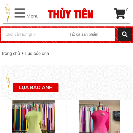
THỦY TIÊN
0
Menu
Trang chủ
Lụa bảo anh
LỤA BẢO ANH