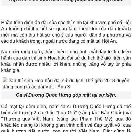
Phần trình diễn áo dài của các thí sinh tại khu vực phố cổ Hội
An không chỉ thu hút sự quan tâm, theo dõi của dàn khách
mời mà còn thu hút sự chú ý của người dân địa phương và
các du khách trong, ngoài nước đang có mặt tại Hội An.
Nụ cười rạng ngời, thân thiện cùng ánh mắt đầy tự tin, kiêu
hãnh của dàn thí sinh Hoa hậu đại sứ du lịch thế giới trên sân
khấu nhận được nhiều lời khen, những tràng vỗ tay từ phía
khán giả.
Ca sĩ Dương Quốc Hưng góp mặt tại sự kiện.
Có mặt tại đêm diễn, nam ca sĩ Dương Quốc Hưng đã thể
hiện ấn tượng 2 ca khúc "Lụa Gió" (sáng tác: Bảo Chấn) và
"Thương quá Việt Nam" (sáng tác: Phạm Thế Mỹ), qua đó
khéo léo mang tới không gian trình diễn vẻ đẹp tuyệt vời của
quê hương đất nước, con người Việt Nam. Đây cũng là