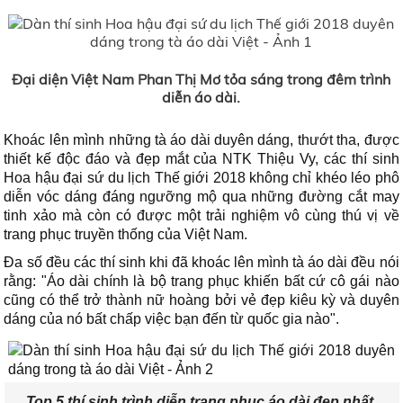
Đại diện Việt Nam Phan Thị Mơ tỏa sáng trong đêm trình
diễn áo dài.
Khoác lên mình những tà áo dài duyên dáng, thướt tha, được
thiết kế độc đáo và đẹp mắt của NTK Thiệu Vy, các thí sinh
Hoa hậu đại sứ du lịch Thế giới 2018 không chỉ khéo léo phô
diễn vóc dáng đáng ngưỡng mộ qua những đường cắt may
tinh xảo mà còn có được một trải nghiệm vô cùng thú vị về
trang phục truyền thống của Việt Nam.
Đa số đều các thí sinh khi đã khoác lên mình tà áo dài đều nói
rằng: "Áo dài chính là bộ trang phục khiến bất cứ cô gái nào
cũng có thể trở thành nữ hoàng bởi vẻ đẹp kiêu kỳ và duyên
dáng của nó bất chấp việc bạn đến từ quốc gia nào".
Top 5 thí sinh trình diễn trang phục áo dài đẹp nhất.