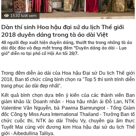
1530 lượt xem
Dàn thí sinh Hoa hậu đại sứ du lịch Thế giới
2018 duyên dáng trong tà áo dài Việt
48 người đẹp xuất hiện duyên dáng, thướt tha trong những tà áo
dài độc đáo và đẹp mắt trong đêm "Duyên dáng áo dài - Lụa
gió" diễn ra tại phố cổ Hội An tối 28/7.
Trong đêm diễn áo dài của Hoa hậu Đại sứ Du lịch Thế giới
2018, Ban tổ chức cũng bình chọn ra "Top 5 thí sinh trình diễn
trang phục áo dài đẹp nhất".
Kết quả bình chọn dựa trên ý kiến của các thành viên Ban
giám khảo là: Doanh nhân - Hoa hậu nhân ái Đỗ Lan, NTK
Valentine Vân Nguyễn, bà Pawina Bamrungrot - Tổng Giám
đốc Công ty Miss Aura International Thailand - Trưởng Ban tổ
chức cuộc thi, NTK áo dài Thiệu Vy, chuyên gia ẩm thực
Tuyết Mai cùng với đương kim Hoa hậu đại sứ du lịch Thế
giới - Aibedullina Talliya.