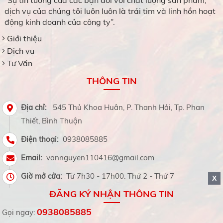
“Sự tin tưởng của các bạn đối với chất lượng sản phẩm,
dịch vụ của chúng tôi luôn luôn là trái tim và linh hồn hoạt
động kinh doanh của công ty”.
Giới thiệu
Dịch vụ
Tư Vấn
THÔNG TIN
Địa chỉ:
545 Thủ Khoa Huân, P. Thanh Hải, Tp. Phan
Thiết, Bình Thuận
Điện thoại:
0938085885
Email:
vannguyen110416@gmail.com
Giờ mở cửa:
Từ 7h30 - 17h00. Thứ 2 - Thứ 7
X
ĐĂNG KÝ NHẬN THÔNG TIN
0938085885
Gọi ngay: