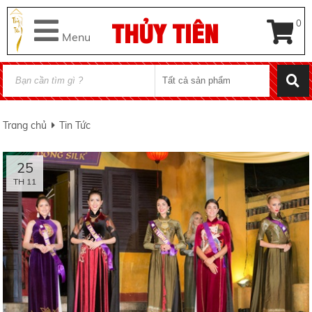
THỦY TIÊN
0
Menu
Trang chủ
Tin Tức
25
TH 11