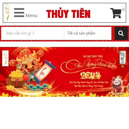
THỦY TIÊN
0
Menu